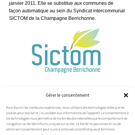
janvier 2011. Elle se substitue aux communes de
façon automatique au sein du Syndicat intercommunal
SICTOM de la Champagne Berrichonne.
Les déchetteries
Gérer le consentement
Pour fournir les meilleures expériences, nous utilisons des technologies telles que les
cookies pour stocker et / ou accéder aux informations de l’appareil. Le consentement à
ces technologies nous permettra de traiter des données telles que le comportement de
navigation ou les identifiants uniques sur ce site. Le fait de ne pas consentir ou de
retirer son consentement peut nuire à certaines caractéristiques et fonctions.