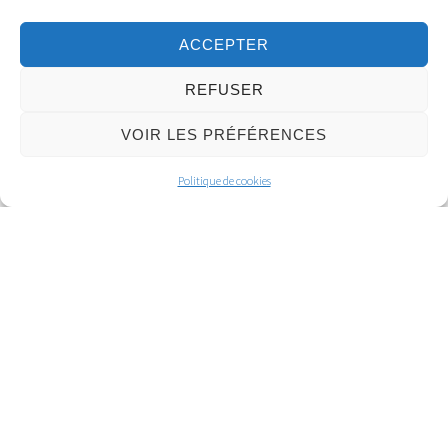
ACCEPTER
REFUSER
VOIR LES PRÉFÉRENCES
Politique de cookies
La collecte des déchets