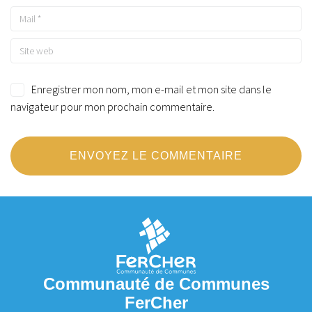
Enregistrer mon nom, mon e-mail et mon site dans le
navigateur pour mon prochain commentaire.
A
l
t
e
r
n
Communauté de Communes
a
FerCher
t