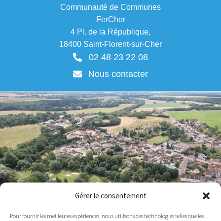
i
Communauté de Communes
v
FerCher
e
4 Pl. de la République,
:
18400 Saint-Florent-sur-Cher
02 48 23 22 08
Nous contacter
Gérer le consentement
Pour fournir les meilleures expériences, nous utilisons des technologies telles que les